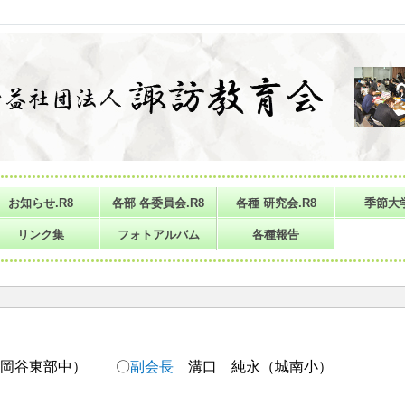
お知らせ.R8
各部 各委員会.R8
各種 研究会.R8
季節大
リンク集
フォトアルバム
各種報告
（岡谷東部中） 〇
副会長
溝口 純永
（城南小）