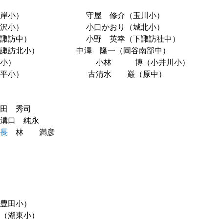
川岸小） 守屋 修介（玉川小）
（金沢小） 小口かおり（城北小）
諏訪中） 小野 英幸（下諏訪社中）
諏訪北小） 中澤 隆一（岡谷南部中）
境小） 小林 博（小井川小）
豊平小） 古清水 巌（原中）
田 秀司
溝口 純永
局長
林 満彦
順子
一弘
豊田小）
（湖東小）