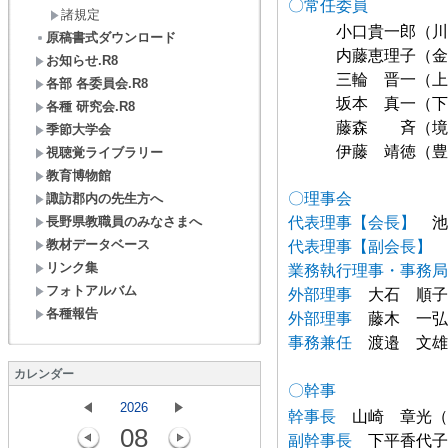
〇常任委員
諸規定
小口貴一郎（
原稿書式ダウンロード
内藤恵理子
お知らせ.R8
三輪 晋一（上
各部 各委員会.R8
坂本 真一（下
各種 研究会.R8
藤森 斉（
季節大学会
伊藤 靖徳（
視聴覚ライブラリー
教育博物館
〇理事会
諏訪郡内の先生方へ
長野県教職員のみなさまへ
代表理事【会長】
池
教材データベース
代表理事【副会長】
リンク集
業務執行理事・事務
フォトアルバム
外部理事
大石 
各種報告
外部理事
藤木 
事務兼任
渡邉 文雄
カレンダー
〇幹事
2026
幹事長
山崎 章光（
08
副幹事長
下平香代子