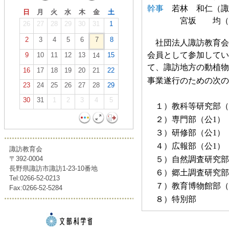
幹事
若林 和仁
（
日
月
火
水
木
金
土
宮坂
均
26
27
28
29
30
31
1
2
3
4
5
6
7
8
社団法人諏訪教育会
会員として参加してい
9
10
11
12
13
15
14
て、諏訪地方の動植物
16
17
18
19
20
21
22
事業遂行のための次の
23
24
25
26
27
28
29
30
31
1
2
3
4
5
１）教科等研究部（
２）専門部（公
1
）
３）研修部（公
1
）
４）広報部（公
1
）
諏訪教育会
〒392-0004
５）自然調査研究部
長野県諏訪市諏訪1-23-10番地
６）郷土調査研究部
Tel:0266-52-0213
７）教育博物館部（
Fax:0266-52-5284
８）特別部