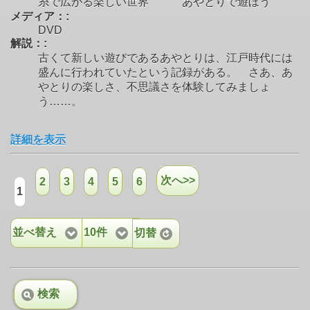
糸で広がる楽しい世界 あやとりで遊ぼう
メディア：:
DVD
解説：:
古くて新しい遊びであるあやとりは、江戸時代には
盛んに行われていたという記録がある。 さあ、あ
やとりの楽しさ、不思議さを体験してみましょ
う……。
詳細を表示
次へ>>
2
3
4
5
6
1
並べ替え
10件
切替
検索