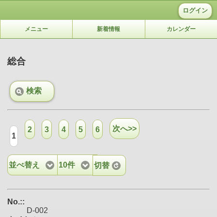
ログイン
メニュー
新着情報
カレンダー
総合
検索
次へ>>
2
3
4
5
6
1
並べ替え
10件
切替
No.::
D-002