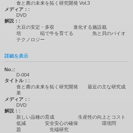
食と農の未来を拓く研究開発 Vol.3
メディア：:
DVD
解説：:
大豆の安定・多収 進化する施設栽
培 稲で牛を育てる 魚と貝のバイオ
テクノロジー
詳細を表示
No.::
D-004
タイトル：:
食と農の未来を拓く研究開発 最近の主な研究成
果
メディア：:
DVD
解説：:
新しい品種の育成 生産性の向上とコスト
低減 安全安心の確保 環境問
題 先端研究