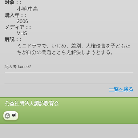
対象：:
小学:中高
購入年：:
2006
メディア：:
VHS
解説：:
ミニドラマで、いじめ、差別、人権侵害を子どもた
ちが自分の問題ととらえ解決しようとする。
記入者:kanri02
一覧へ戻る
公益社団法人諏訪教育会