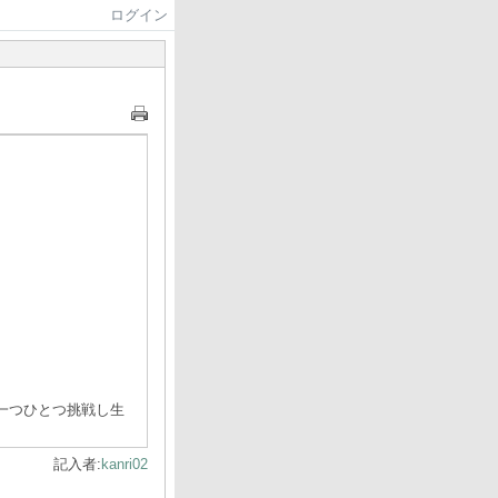
ログイン
一つひとつ挑戦し生
記入者:
kanri02