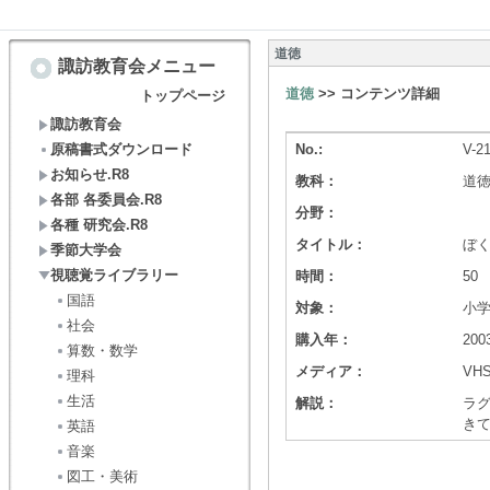
道徳
諏訪教育会メニュー
道徳
>> コンテンツ詳細
トップページ
諏訪教育会
原稿書式ダウンロード
No.:
V-2
お知らせ.R8
教科：
道
各部 各委員会.R8
分野：
各種 研究会.R8
タイトル：
ぼ
季節大学会
視聴覚ライブラリー
時間：
50
国語
対象：
小学
社会
購入年：
200
算数・数学
メディア：
VH
理科
生活
解説：
ラ
きて
英語
音楽
図工・美術