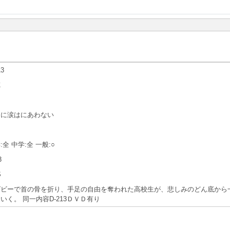
13
徳
くに涙はにあわない
:全 中学:全 一般:○
3
S
グビーで首の骨を折り、手足の自由を奪われた高校生が、悲しみのどん底から
いく。 同一内容D-213ＤＶＤ有り