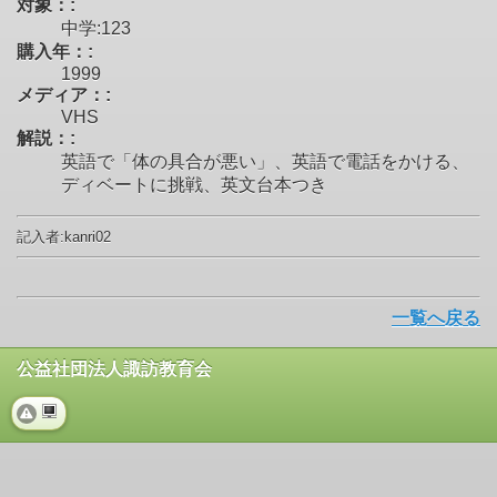
対象：:
中学:123
購入年：:
1999
メディア：:
VHS
解説：:
英語で「体の具合が悪い」、英語で電話をかける、
ディベートに挑戦、英文台本つき
記入者:kanri02
一覧へ戻る
公益社団法人諏訪教育会