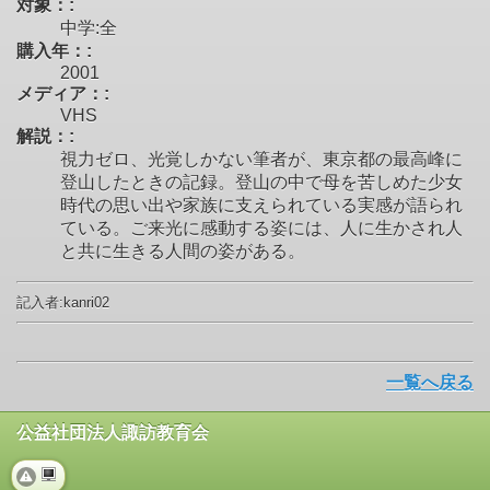
対象：:
中学:全
購入年：:
2001
メディア：:
VHS
解説：:
視力ゼロ、光覚しかない筆者が、東京都の最高峰に
登山したときの記録。登山の中で母を苦しめた少女
時代の思い出や家族に支えられている実感が語られ
ている。ご来光に感動する姿には、人に生かされ人
と共に生きる人間の姿がある。
記入者:kanri02
一覧へ戻る
公益社団法人諏訪教育会