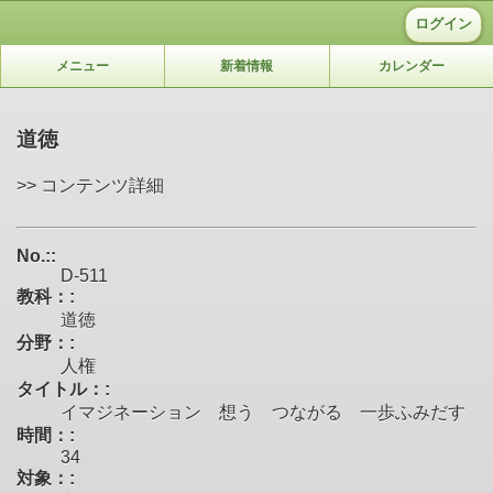
ログイン
メニュー
新着情報
カレンダー
道徳
>> コンテンツ詳細
No.::
D-511
教科：:
道徳
分野：:
人権
タイトル：:
イマジネーション 想う つながる 一歩ふみだす
時間：:
34
対象：: