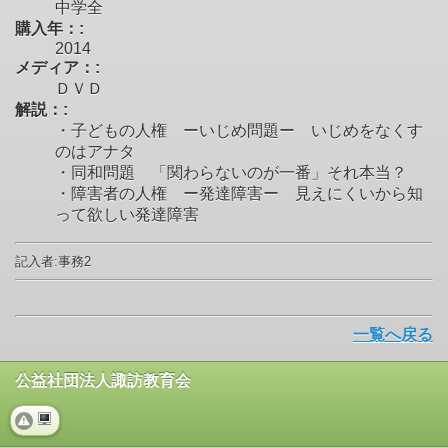
中学全
購入年：:
2014
メディア：:
ＤＶＤ
解説：:
・子どもの人権 ーいじめ問題ー いじめをなくす
のはアナタ
・同和問題 「関わらないのが一番」それ本当？
・障害者の人権 ー発達障害ー 見えにくいから知
って欲しい発達障害
記入者:事務2
一覧へ戻る
公益社団法人諏訪教育会